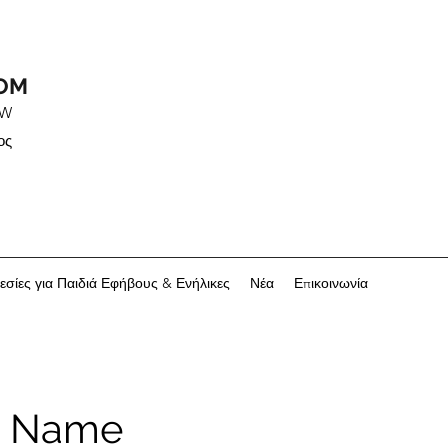
OOM
OW
ος
εσίες για Παιδιά Εφήβους & Ενήλικες
Νέα
Επικοινωνία
e Name