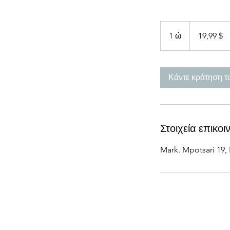
19,99
δολάρια
1 ώ
1
19,99 $
ΗΠΑ
Κάντε κράτηση 
Στοιχεία επικοι
Mark. Mpotsari 19, 